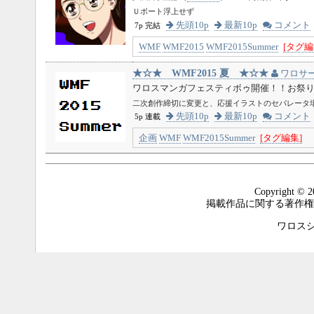
Ｕボート浮上せず
先頭10p
最新10p
コメント
7p 完結
WMF
WMF2015
WMF2015Summer
[タグ編
★☆★ WMF2015 夏 ★☆★
ワロサ
ワロスマンガフェスティボゥ開催！！お祭りだ
二次創作締切に変更と、応援イラストのセパレータ
先頭10p
最新10p
コメント
5p 連載
企画
WMF
WMF2015Summer
[タグ編集]
Copyright © 2
掲載作品に関する著作権
ワロスシステ