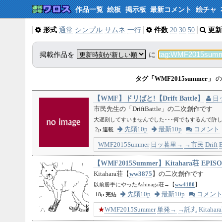
作品一覧
絵板
掲示板
最新コメント
絵チャ
形式
通常
シンプル
サムネ
一行
件数
20
30
50
更新
掲載作品を
に
タグ「WMF2015summer」
の
【WMF】ドリばと!【Drift Battle】
日
市民先生の「DriftBattle」の二次創作です
大遅刻してすいませんでした･･･何でもするんで許し
先頭10p
最新10p
コメント
2p 連載
WMF2015Summer
日ッ暮里→
→市民
Drift
B
【WMF2015Summer】Kitahara荘 EP
Kitahara荘【
ww3875
】の二次創作です
以前勝手にやったAshinaga荘→【
ww4180
】
先頭10p
最新10p
コメン
18p 完結
★
WMF2015Summer
単発→
→託丸
Kitahar