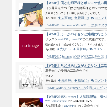
【WMF】僕とお師匠様とポンコツ使い
日ッ暮里先生の「僕とお師匠様とポンコツ
大変遅くなってしまい申し訳ありませんでした
先頭10p
最新10p
コメン
12p 完結
WMF2015Summer
WMF
WMF二次創作
ヌ
【WMF】ふーかパイセンと沖縄に行こう
リッスン
ww4530
、
ww4657
の二次創作です
続き描きます！描かせてください！！すいません！
先頭10p
最新10p
コメント
2p 連載
WMF2015Summer
WMF
WMF二次創作
31
【WMF】ちどりあしながオジサン【二
単発先生の漫画の二次創作です
やばい
先頭10p
最新10p
コメン
10p 完結
WMF
WMF2015summer
二次創作
ロングフ
【WMF2015Summer】人知現理論、海
WMF2015Summer
2015-08-30 00:05:27
人知現理論（
ww4564
）の２次創作です