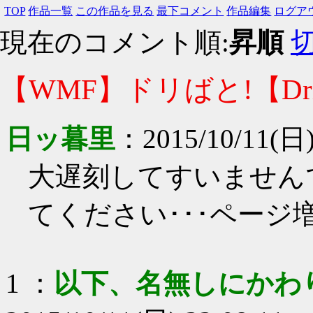
TOP
作品一覧
この作品を見る
最下コメント
作品編集
ログア
現在のコメント順:
昇順
【WMF】ドリばと!【Drift 
日ッ暮里
：
2015/10/11(日)
大遅刻してすいません
てください･･･ページ
1
：
以下、名無しにかわ