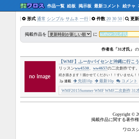
作品一覧
絵板
掲示板
最新コメント
絵チャ
形式
通常
シンプル
サムネ
一行
件数
20
30
50
更新
掲載作品を
に
作者名「31才氏」
の
【WMF】ふーかパイセンと沖縄に行こう
リッスン
ww4530
、
ww4657
の二次創作です
続き描きます！描かせてください！！すいません！
先頭10p
最新10p
コメント
2p 連載
WMF2015Summer
WMF
WMF二次創作
31
Copyright © 2
掲載作品に関する著作権
ワロスシステ