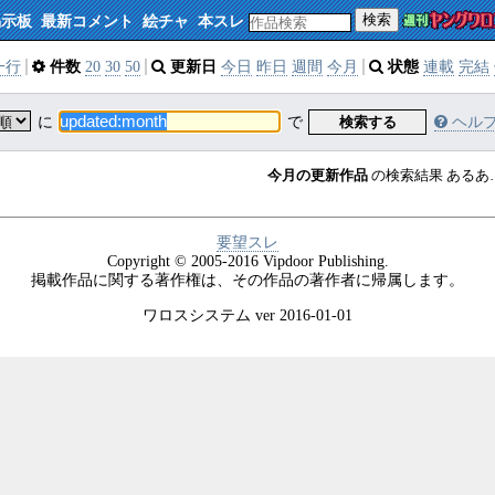
検索
掲示板
最新コメント
絵チャ
本スレ
一行
件数
20
30
50
更新日
今日
昨日
週間
今月
状態
連載
完結
に
で
検索する
ヘル
今月の更新作品
の検索結果
要望スレ
Copyright © 2005-2016 Vipdoor Publishing.
掲載作品に関する著作権は、その作品の著作者に帰属します。
ワロスシステム ver 2016-01-01