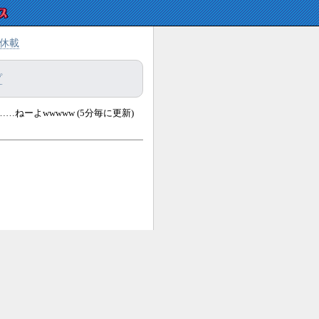
休載
プ
 あるあ……ねーよwwwww (5分毎に更新)