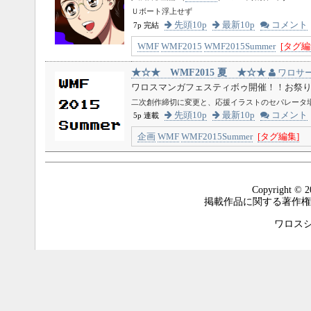
Ｕボート浮上せず
先頭10p
最新10p
コメント
7p 完結
WMF
WMF2015
WMF2015Summer
[タグ編
★☆★ WMF2015 夏 ★☆★
ワロサ
ワロスマンガフェスティボゥ開催！！お祭りだ
二次創作締切に変更と、応援イラストのセパレータ
先頭10p
最新10p
コメント
5p 連載
企画
WMF
WMF2015Summer
[タグ編集]
Copyright © 2
掲載作品に関する著作権
ワロスシステ