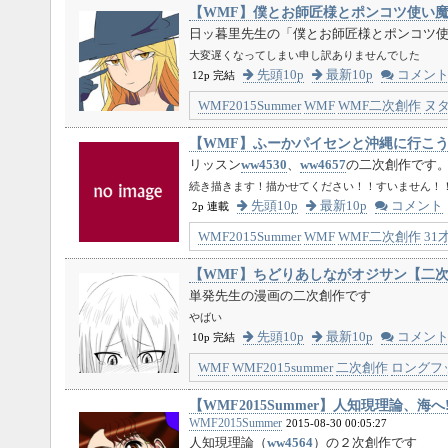
【WMF】僕とお師匠様とポンコツ使い
日ッ暮里先生の「僕とお師匠様とポンコツ
大変遅くなってしまい申し訳ありませんでした
先頭10p
最新10p
コメン
12p 完結
WMF2015Summer
WMF
WMF二次創作
ヌ
【WMF】ふーかパイセンと沖縄に行こう
リッスン
ww4530
、
ww4657
の二次創作です
続き描きます！描かせてください！！すいません！
先頭10p
最新10p
コメント
2p 連載
WMF2015Summer
WMF
WMF二次創作
31
【WMF】ちどりあしながオジサン【二
単発先生の漫画の二次創作です
やばい
先頭10p
最新10p
コメン
10p 完結
WMF
WMF2015summer
二次創作
ロングフ
【WMF2015Summer】人知現理論、海
WMF2015Summer
2015-08-30 00:05:27
人知現理論（
ww4564
）の２次創作です