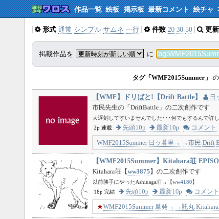
作品一覧
絵板
掲示板
最新コメント
絵チャ
形式
通常
シンプル
サムネ
一行
件数
20
30
50
更新
掲載作品を
に
タグ「WMF2015Summer」
の
【WMF】ドリばと!【Drift Battle】
日
市民先生の「DriftBattle」の二次創作です
大遅刻してすいませんでした･･･何でもするんで許し
先頭10p
最新10p
コメント
2p 連載
WMF2015Summer
日ッ暮里→
→市民
Drift
B
【WMF2015Summer】Kitahara荘 EP
Kitahara荘【
ww3875
】の二次創作です
以前勝手にやったAshinaga荘→【
ww4180
】
先頭10p
最新10p
コメン
18p 完結
★
WMF2015Summer
単発→
→託丸
Kitahar