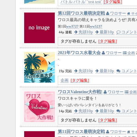
バトル
バトル'
'
test
test'
[タグ編集]
第12回ワロス最萌決定戦
ワロサー
サ
ワロス最高の萌えキャラを決めようぜ! 共有パス
第1回
ww3727
第11回
ww5237
先頭10p
最新10p
コメン
44p 連載
タグが存在しません
[タグ編集]
2021年ワロス水着大会
ワロサー
企画
-
-
先頭10p
最新10p
コメン
19p 完結
企画
[タグ編集]
ワロスValentine大作戦!
ワロサー
企画
ワロスキャラに愛を！
愛いっぱいのバレンタインをありがとう！
先頭10p
最新10p
コメン
14p 完結
タグが存在しません
[タグ編集]
第11回ワロス最萌決定戦
ワロサー
サ