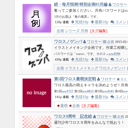
続・毎月恒例!特別企画03月編
ワロサー
奮ってご参加ください。共有パスワードはtoku
3月のお題は『春の風景』です。
先頭10p
最新10p
コメン
120p 連載
企画
シリーズ
月例
[タグ編集]
ワロスノゲンバ
ワロサー
企画
2015-02-
イラストメイキング企画です。作業工程晒
パスワードは「waros」です。その２→
ww4599
先頭10p
最新10p
コメン
439p 連載
企画
イラストメイキング
ワロスノゲンバ
第5回ワロス最萌決定戦
ワロサー
サイ
ワロス最高の萌えキャラを決めようぜ！共有パ
第1回
ww3727
第2回
ww4013
第3回
ww4245
第4回
ww
先頭10p
最新10p
コメン
141p 連載
★
最萌
★
企画
[タグ編集]
ワロス9周年 記念絵
ワロサー
企画
2
週刊少年ワロス９周年をみんなで祝おう！