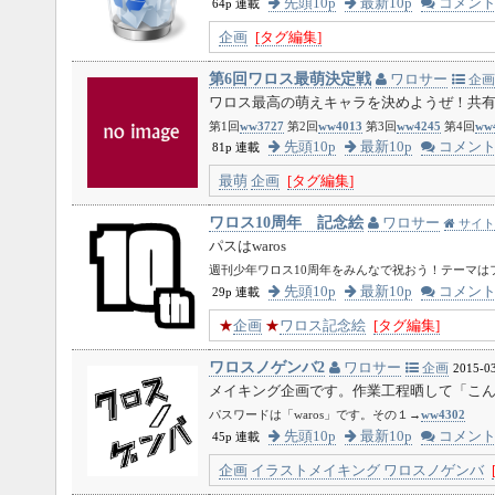
先頭10p
最新10p
コメン
64p 連載
企画
[タグ編集]
第6回ワロス最萌決定戦
ワロサー
企画
ワロス最高の萌えキャラを決めようぜ！共有パ
第1回
ww3727
第2回
ww4013
第3回
ww4245
第4回
ww
先頭10p
最新10p
コメン
81p 連載
最萌
企画
[タグ編集]
ワロス10周年 記念絵
ワロサー
サイト
パスはwaros
週刊少年ワロス10周年をみんなで祝おう！テーマは
先頭10p
最新10p
コメン
29p 連載
★
企画
★
ワロス記念絵
[タグ編集]
ワロスノゲンバ2
ワロサー
企画
2015-03
メイキング企画です。作業工程晒して「こ
パスワードは「waros」です。その１→
ww4302
先頭10p
最新10p
コメン
45p 連載
企画
イラストメイキング
ワロスノゲンバ