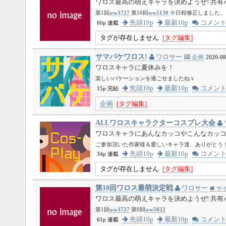
ワロス最高の萌えキャラを決めようぜ! 共有パス
第1回
ww3727
第10回
ww5130
※日程修正しました。
先頭10p
最新10p
コメン
60p 連載
タグが存在しません
[タグ編集]
サマバケワロス!
ワロサー
企画
2020-08
ワロスキャラに夏休みを！
楽しいバケーションを過ごせましたねｖ
先頭10p
最新10p
コメン
15p 完結
企画
[タグ編集]
ALLワロスキャラクターコスプレ大会
ワロスキャラにあんなカッコやこんなカッ
ご参加頂いた作家様＆愛しいキャラ達、ありがとう
先頭10p
最新10p
コメン
34p 連載
タグが存在しません
[タグ編集]
第10回ワロス最萌決定戦
ワロサー
サ
ワロス最高の萌えキャラを決めようぜ! 共有パス
第1回
ww3727
第9回
ww5022
先頭10p
最新10p
コメン
61p 連載