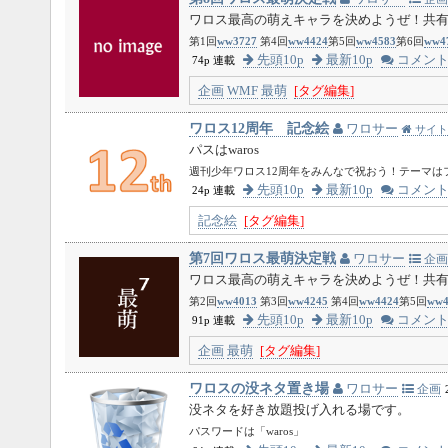
ワロス最高の萌えキャラを決めようぜ！共有パ
第1回
ww3727
第4回
ww4424
第5回
ww4583
第6回
ww4
先頭10p
最新10p
コメン
74p 連載
企画
WMF
最萌
[タグ編集]
ワロス12周年 記念絵
ワロサー
サイト
パスはwaros
週刊少年ワロス12周年をみんなで祝おう！テーマは
先頭10p
最新10p
コメン
24p 連載
記念絵
[タグ編集]
第7回ワロス最萌決定戦
ワロサー
企画
ワロス最高の萌えキャラを決めようぜ！共有パ
第2回
ww4013
第3回
ww4245
第4回
ww4424
第5回
ww4
先頭10p
最新10p
コメン
91p 連載
企画
最萌
[タグ編集]
ワロスの没ネタ置き場
ワロサー
企画
没ネタを好き放題投げ入れる場です。
パスワードは「waros」