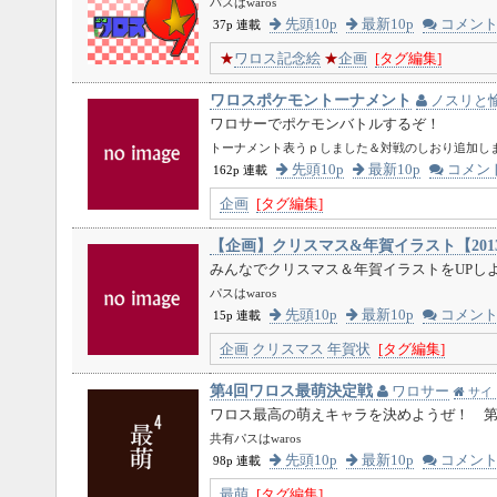
パスはwaros
先頭10p
最新10p
コメン
37p 連載
★
ワロス記念絵
★
企画
[タグ編集]
ワロスポケモントーナメント
ノスリと
ワロサーでポケモンバトルするぞ！
トーナメント表うｐしました＆対戦のしおり追加しま
先頭10p
最新10p
コメン
162p 連載
企画
[タグ編集]
【企画】クリスマス&年賀イラスト【2013
みんなでクリスマス＆年賀イラストをUPし
パスはwaros
先頭10p
最新10p
コメン
15p 連載
企画
クリスマス
年賀状
[タグ編集]
第4回ワロス最萌決定戦
ワロサー
サイ
ワロス最高の萌えキャラを決めようぜ！ 第
共有パスはwaros
先頭10p
最新10p
コメン
98p 連載
最萌
[タグ編集]