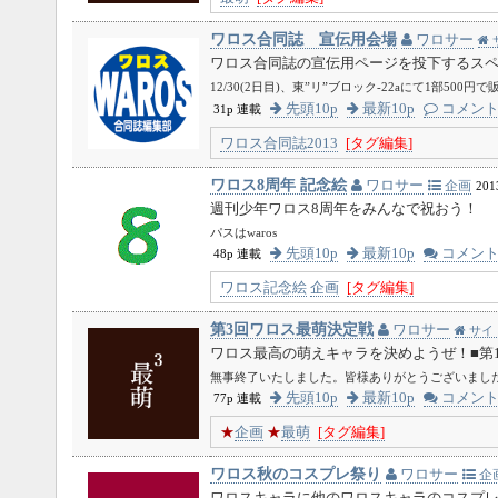
ワロス合同誌 宣伝用会場
ワロサー
ワロス合同誌の宣伝用ページを投下するス
12/30(2日目)、東”リ”ブロック-22aにて1部500円
先頭10p
最新10p
コメン
31p 連載
ワロス合同誌2013
[タグ編集]
ワロス8周年 記念絵
ワロサー
企画
201
週刊少年ワロス8周年をみんなで祝おう！
パスはwaros
先頭10p
最新10p
コメン
48p 連載
ワロス記念絵
企画
[タグ編集]
第3回ワロス最萌決定戦
ワロサー
サイ
ワロス最高の萌えキャラを決めようぜ！■第
無事終了いたしました。皆様ありがとうございました。
先頭10p
最新10p
コメン
77p 連載
★
企画
★
最萌
[タグ編集]
ワロス秋のコスプレ祭り
ワロサー
企
ワロスキャラに他のワロスキャラのコスプ