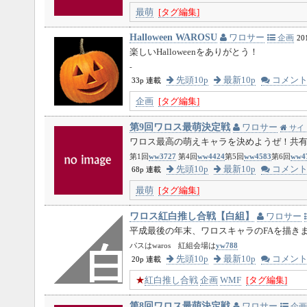
最萌
[タグ編集]
Halloween WAROSU
ワロサー
企画
20
楽しいHalloweenをありがとう！
-
先頭10p
最新10p
コメン
33p 連載
企画
[タグ編集]
第9回ワロス最萌決定戦
ワロサー
サイ
ワロス最高の萌えキャラを決めようぜ！共有パ
第1回
ww3727
第4回
ww4424
第5回
ww4583
第6回
ww4
先頭10p
最新10p
コメン
68p 連載
最萌
[タグ編集]
ワロス紅白推し合戦【白組】
ワロサー
平成最後の年末、ワロスキャラのFAを描き
パスはwaros 紅組会場は
yw788
先頭10p
最新10p
コメン
20p 連載
★
紅白推し合戦
企画
WMF
[タグ編集]
第8回ワロス最萌決定戦
ワロサー
企画