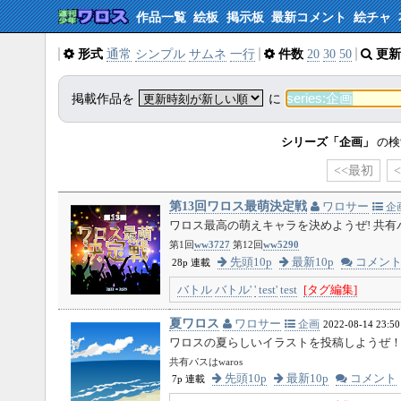
作品一覧
絵板
掲示板
最新コメント
絵チャ
形式
通常
シンプル
サムネ
一行
件数
20
30
50
更新
掲載作品を
に
シリーズ「企画」
の検
<<最初
第13回ワロス最萌決定戦
ワロサー
企
ワロス最高の萌えキャラを決めようぜ! 共有パス
第1回
ww3727
第12回
ww5290
先頭10p
最新10p
コメン
28p 連載
バトル
バトル'
'
test'
test
[タグ編集]
夏ワロス
ワロサー
企画
2022-08-14 23:50
ワロスの夏らしいイラストを投稿しようぜ
共有パスはwaros
先頭10p
最新10p
コメント
7p 連載