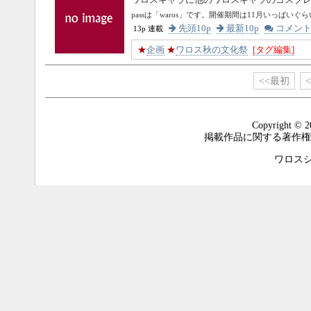
passは「waros」です。開催期間は11月いっぱいぐ
先頭10p
最新10p
コメン
13p 連載
★
企画
★
ワロス秋の文化祭
[タグ編集]
<<最初
Copyright © 2
掲載作品に関する著作権
ワロスシステ