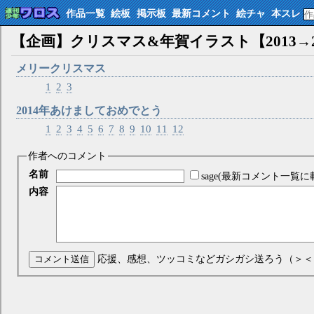
作品一覧
絵板
掲示板
最新コメント
絵チャ
本スレ
【企画】クリスマス&年賀イラスト【2013→2
メリークリスマス
1
2
3
2014年あけましておめでとう
1
2
3
4
5
6
7
8
9
10
11
12
作者へのコメント
名前
sage(最新コメント一覧に
内容
コメント送信
応援、感想、ツッコミなどガシガシ送ろう（＞＜