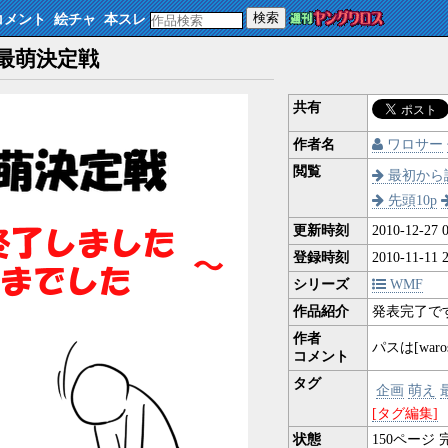
検索
コメント
絵チャ
本スレ
ロス最萌決定戦
共有
作者名
ワロサー
閲覧
最初から
先頭10p
更新時刻
2010-12-27 0
登録時刻
2010-11-11 2
シリーズ
WMF
作品紹介
発表完了で
作者
パスは[waro
コメント
タグ
企画
萌え
[タグ編集]
状態
150
ページ 