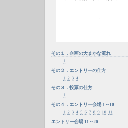
その１．企画の大まかな流れ
1
その２．エントリーの仕方
1
2
3
4
その３．投票の仕方
1
その４．エントリー会場 1～10
1
2
3
4
5
6
7
8
9
10
11
エントリー会場 11～20