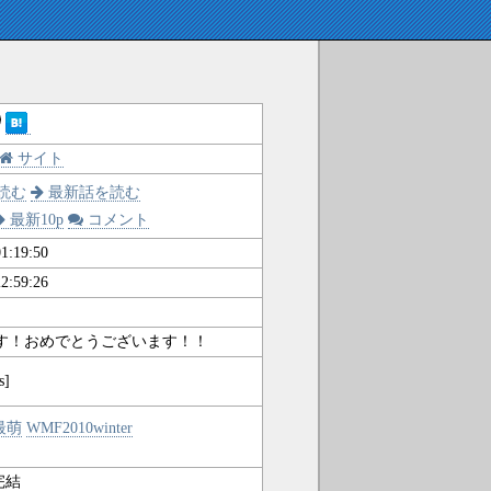
サイト
読む
最新話を読む
最新10p
コメント
1:19:50
2:59:26
す！おめでとうございます！！
s]
最萌
WMF2010winter
完結