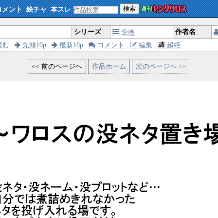
検索
コメント
絵チャ
本スレ
シリーズ
企画
作者名
読む
先頭10p
最新10p
コメント
編集
超絶
<< 前のページへ
作品ホーム
次のページへ >>