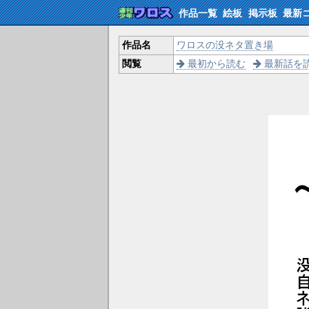
作品一覧
絵板
掲示板
最新
作品名
ワロスの没ネタ置き場
閲覧
最初から読む
最新話を