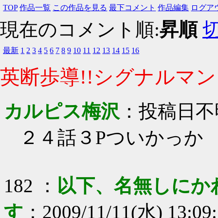
TOP
作品一覧
この作品を見る
最下コメント
作品編集
ログア
現在のコメント順:
昇順
最新
1
2
3
4
5
6
7
8
9
10
11
12
13
14
15
16
英断歩導!!シグナルマン!
カルピス梅沢
：
投稿日不
２４話３Pついかっか
182
：
以下、名無しにか
す
：
2009/11/11(水) 13:09