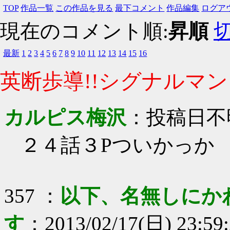
TOP
作品一覧
この作品を見る
最下コメント
作品編集
ログア
現在のコメント順:
昇順
最新
1
2
3
4
5
6
7
8
9
10
11
12
13
14
15
16
英断歩導!!シグナルマン!
カルピス梅沢
：
投稿日不
２４話３Pついかっか
357
：
以下、名無しにか
す
：
2013/02/17(日) 23:59