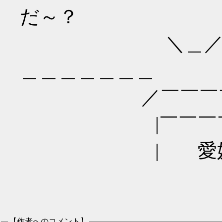
だ～？
＼＿／⊂ ⊂＿
＿＿＿＿＿＿＿
／￣￣￣￣￣￣
|￣￣￣￣￣￣
| 愛媛みか
【作者へのコメント】