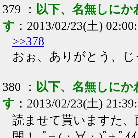
379
：
以下、名無しにか
す
：
2013/02/23(土) 02:00
>>378
おぉ、ありがとう、じっ
380
：
以下、名無しにか
す
：
2013/02/23(土) 21:39
読ませて貰いますた、面白
開！｡ﾟ+.(・∀・)ﾟ+.ﾟｲｲ