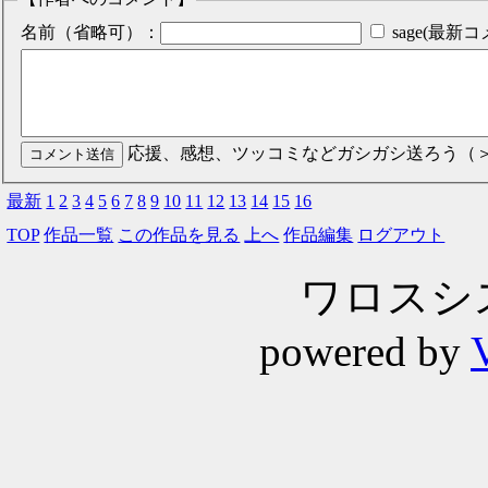
名前（省略可）：
sage(最
応援、感想、ツッコミなどガシガシ送ろう（
最新
1
2
3
4
5
6
7
8
9
10
11
12
13
14
15
16
TOP
作品一覧
この作品を見る
上へ
作品編集
ログアウト
ワロスシステ
powered by