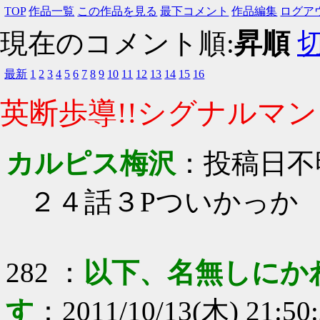
TOP
作品一覧
この作品を見る
最下コメント
作品編集
ログア
現在のコメント順:
昇順
最新
1
2
3
4
5
6
7
8
9
10
11
12
13
14
15
16
英断歩導!!シグナルマン!
カルピス梅沢
：
投稿日不
２４話３Pついかっか
282
：
以下、名無しにか
す
：
2011/10/13(木) 21:50