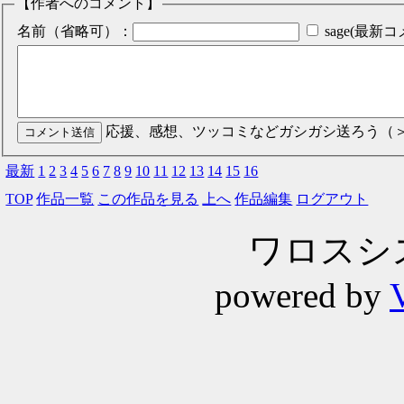
【作者へのコメント】
名前（省略可）：
sage(最
応援、感想、ツッコミなどガシガシ送ろう（
最新
1
2
3
4
5
6
7
8
9
10
11
12
13
14
15
16
TOP
作品一覧
この作品を見る
上へ
作品編集
ログアウト
ワロスシステ
powered by