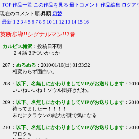
TOP
作品一覧
この作品を見る
最下コメント
作品編集
ログア
現在のコメント順:
昇順
切替
最新
1
2
3
4
5
6
7
8
9
10
11
12
13
14
15
16
英断歩導!!シグナルマン!!2巻
カルピス梅沢
：
投稿日不明
２４話３Pついかっか
207
：
ぬるぬる
：
2010/01/10(日) 01:33:32
相変わらず面白い。
208
：
以下、名無しにかわりましてVIPがお送りします
：
2010
いいねいいね！ソウル団好きだわ。
209
：
以下、名無しにかわりましてVIPがお送りします
：
2010
待ってましたー！！！！
未だにクラウンの能力が謎で気になる
210
：
以下、名無しにかわりましてVIPがお送りします
：
2010
ワロタｗ