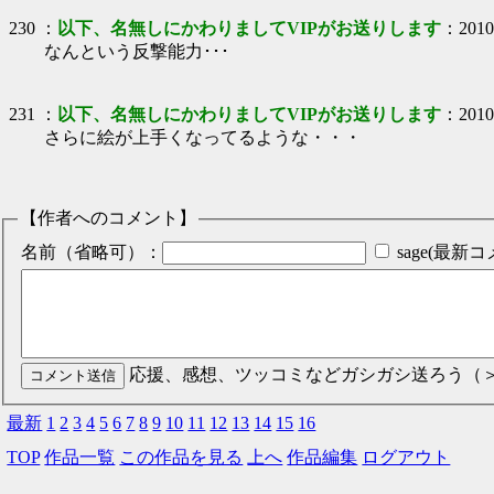
230
：
以下、名無しにかわりましてVIPがお送りします
：
2010
なんという反撃能力･･･
231
：
以下、名無しにかわりましてVIPがお送りします
：
2010
さらに絵が上手くなってるような・・・
【作者へのコメント】
名前（省略可）：
sage(最
応援、感想、ツッコミなどガシガシ送ろう（
最新
1
2
3
4
5
6
7
8
9
10
11
12
13
14
15
16
TOP
作品一覧
この作品を見る
上へ
作品編集
ログアウト