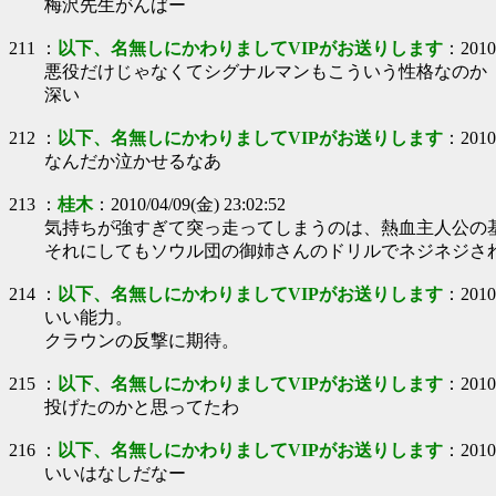
梅沢先生がんばー
211
：
以下、名無しにかわりましてVIPがお送りします
：
2010
悪役だけじゃなくてシグナルマンもこういう性格なのか
深い
212
：
以下、名無しにかわりましてVIPがお送りします
：
2010
なんだか泣かせるなあ
213
：
桂木
：
2010/04/09(金) 23:02:52
気持ちが強すぎて突っ走ってしまうのは、熱血主人公の
それにしてもソウル団の御姉さんのドリルでネジネジさ
214
：
以下、名無しにかわりましてVIPがお送りします
：
2010
いい能力。
クラウンの反撃に期待。
215
：
以下、名無しにかわりましてVIPがお送りします
：
2010
投げたのかと思ってたわ
216
：
以下、名無しにかわりましてVIPがお送りします
：
2010
いいはなしだなー