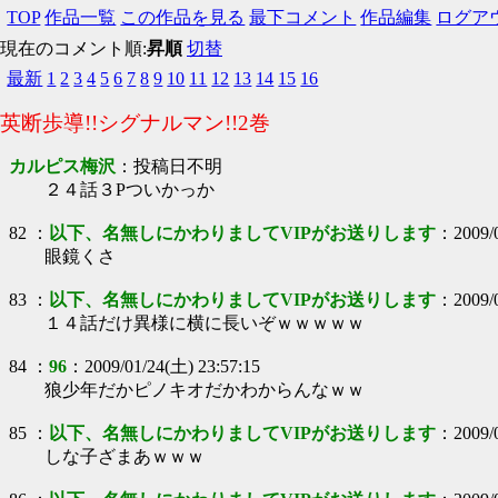
TOP
作品一覧
この作品を見る
最下コメント
作品編集
ログア
現在のコメント順:
昇順
切替
最新
1
2
3
4
5
6
7
8
9
10
11
12
13
14
15
16
英断歩導!!シグナルマン!!2巻
カルピス梅沢
：
投稿日不明
２４話３Pついかっか
82
：
以下、名無しにかわりましてVIPがお送りします
：
2009/
眼鏡くさ
83
：
以下、名無しにかわりましてVIPがお送りします
：
2009/
１４話だけ異様に横に長いぞｗｗｗｗｗ
84
：
96
：
2009/01/24(土) 23:57:15
狼少年だかピノキオだかわからんなｗｗ
85
：
以下、名無しにかわりましてVIPがお送りします
：
2009/
しな子ざまあｗｗｗ