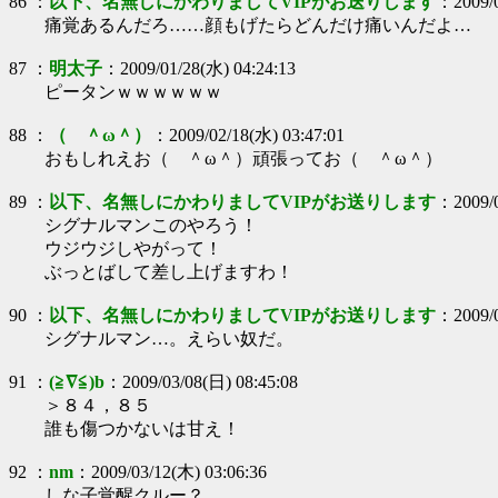
86
：
以下、名無しにかわりましてVIPがお送りします
：
2009/
痛覚あるんだろ……顔もげたらどんだけ痛いんだよ…
87
：
明太子
：
2009/01/28(水) 04:24:13
ピータンｗｗｗｗｗｗ
88
：
（ ＾ω＾）
：
2009/02/18(水) 03:47:01
おもしれえお（ ＾ω＾）頑張ってお（ ＾ω＾）
89
：
以下、名無しにかわりましてVIPがお送りします
：
2009/
シグナルマンこのやろう！
ウジウジしやがって！
ぶっとばして差し上げますわ！
90
：
以下、名無しにかわりましてVIPがお送りします
：
2009/
シグナルマン…。えらい奴だ。
91
：
(≧∇≦)b
：
2009/03/08(日) 08:45:08
＞８４，８５
誰も傷つかないは甘え！
92
：
nm
：
2009/03/12(木) 03:06:36
しな子覚醒クルー？