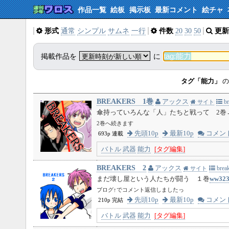
作品一覧
絵板
掲示板
最新コメント
絵チャ
形式
通常
シンプル
サムネ
一行
件数
20
30
50
更新
掲載作品を
に
タグ「能力」
の
BREAKERS 1巻
アックス
br
サイト
傘持っていろんな「人」たちと戦って 2巻
2巻へ続きます
先頭10p
最新10p
コメン
693p 連載
バトル
武器
能力
[タグ編集]
BREAKERS 2
アックス
break
サイト
まだ壊し屋という人たちが闘う １巻
ww32
ブログ↑でコメント返信しましたっ
先頭10p
最新10p
コメン
210p 完結
バトル
武器
能力
[タグ編集]