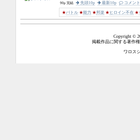
先頭10p
最新10p
コメン
90p 完結
★
バトル
★
能力
★
邦楽
★
ヒロイン不在
★
Copyright © 2
掲載作品に関する著作権
ワロスシステ