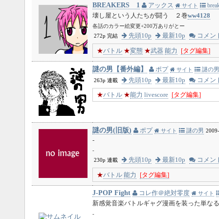
BREAKERS 1
アックス
break
サイト
壊し屋という人たちが闘う ２巻
ww4128
各話のカラー絵変更+200万ありがとー
先頭10p
最新10p
コメン
272p 完結
★
バトル
★
変態
★
武器
能力
[タグ編集]
謎の男【番外編】
ポプ
謎の
サイト
先頭10p
最新10p
コメン
263p 連載
★
バトル
★
能力
livescore
[タグ編集]
謎の男(旧版)
ポプ
謎の男
サイト
2009-
-
-
先頭10p
最新10p
コメン
230p 連載
★
バトル
能力
[タグ編集]
J-POP Fight
コレ作＠絶対零度
サイト
新感覚音楽バトルギャグ漫画を装った単な
-