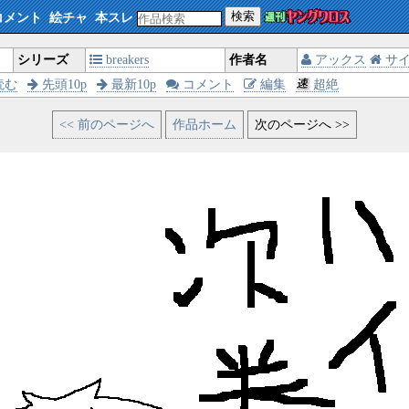
検索
コメント
絵チャ
本スレ
シリーズ
breakers
作者名
アックス
サ
読む
先頭10p
最新10p
コメント
編集
超絶
<< 前のページへ
作品ホーム
次のページへ >>