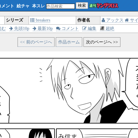
検索
コメント
絵チャ
本スレ
シリーズ
breakers
作者名
アックス
サ
読む
先頭10p
最新10p
コメント
編集
超絶
<< 前のページへ
作品ホーム
次のページへ >>