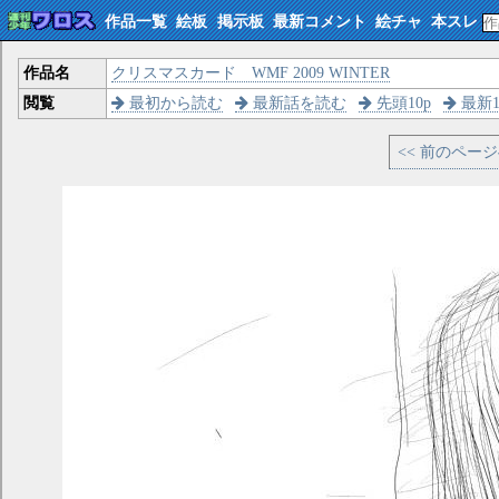
作品一覧
絵板
掲示板
最新コメント
絵チャ
本スレ
作品名
クリスマスカード WMF 2009 WINTER
閲覧
最初から読む
最新話を読む
先頭10p
最新1
<< 前のペー