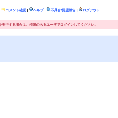
|
コメント確認
|
ヘルプ
|
不具合/要望報告
|
ログアウト
作を実行する場合は、権限のあるユーザでログインしてください。