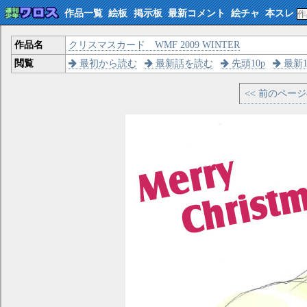
作品一覧
絵板
掲示板
最新コメント
絵チャ
本スレ
作品名
クリスマスカード WMF 2009 WINTER
閲覧
最初から読む
最新話を読む
先頭10p
最新1
<< 前のペー