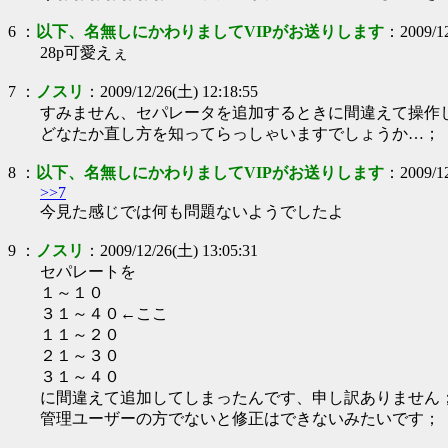
6
：
以下、名無しにかわりましてVIPがお送りします
：
2009/1
28p可愛えぇ
7
：
ノスリ
：
2009/12/26(土) 12:18:55
すみません、セパレータを追加するときに間違えて操作
どなたか直し方を知ってらっしゃいますでしょうか…；
8
：
以下、名無しにかわりましてVIPがお送りします
：
2009/1
>>7
今見た感じでは何も問題ないようでしたよ
9
：
ノスリ
：
2009/12/26(土) 13:05:31
セパレートを
１～１０
３１～４０←ここ
１１～２０
２１～３０
３１～４０
に間違えて追加してしまったんです、申し訳ありません
管理ユーザーの方でないと修正はできないみたいです；