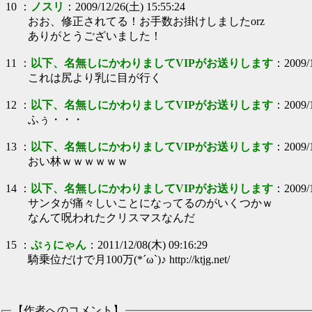
10
：
ノスリ
：
2009/12/26(土) 15:55:24
おお、修正されてる！お手数お掛けしましたorz
ありがとうございました！
11
：
以下、名無しにかわりましてVIPがお送りします
：
2009/
これは尻より乳に目が行く
12
：
以下、名無しにかわりましてVIPがお送りします
：
2009/
ふぅ・・・
13
：
以下、名無しにかわりましてVIPがお送りします
：
2009/
おい林ｗｗｗｗｗｗ
14
：
以下、名無しにかわりましてVIPがお送りします
：
2009/
サンタが痛々しいことになってるのがいくつかｗ
なんて呪われたクリスマスなんだ
15
：
ぷぅにゃん
：
2011/12/08(木) 09:16:29
騎乗位だけで月100万(*´ω`)♪ http://ktjg.net/
【作者へのコメント】