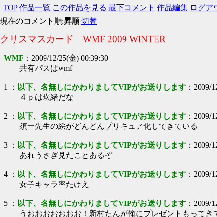
TOP
作品一覧
この作品を見る
最下コメント
作品編集
ログア
現在のコメント順:
昇順
切替
クリスマスカード WMF 2009 WINTER
WMF
：
2009/12/25(金) 00:39:30
共有パスはwmf
1
：
以下、名無しにかわりましてVIPがお送りします
：
2009/1
４ｐは玖緒だな
2
：
以下、名無しにかわりましてVIPがお送りします
：
2009/1
須一先生の絵がどんどんプリキュア化してきている
3
：
以下、名無しにかわりましてVIPがお送りします
：
2009/1
あれうさぎ見たことあるぞ
4
：
以下、名無しにかわりましてVIPがお送りします
：
2009/1
女子キャラ率たけえ
5
：
以下、名無しにかわりましてVIPがお送りします
：
2009/1
うおおおおおおお！新村たんが俺にプレゼントもってき