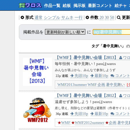
作品一覧
絵板
掲示板
最新コメント
絵チャ
形式
通常
シンプル
サムネ
一行
件数
20
30
50
更新
掲載作品を
に
タグ「暑中見舞い」
の
【WMF】暑中見舞い会場【2013】
ワ
毎年恒例・暑中見舞い！passはwaros
みんなが喜ぶから、みんなで参加しようず
先頭10p
最新10p
コメン
22p 連載
WMF2013summer
WMF
企画
暑中見舞い
[
【WMF】暑中見舞い会場【2012】
ワ
遠慮せず参加しよう！passはwaros
差し替え、削除などの要望は避難所（作者サイト）
先頭10p
最新10p
コメン
36p 連載
★
WMF
★
WMF2012summer
★
企画
暑中見