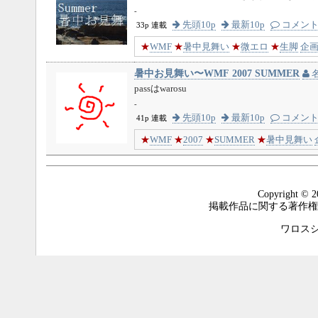
-
先頭10p
最新10p
コメン
33p 連載
★
WMF
★
暑中見舞い
★
微エロ
★
生脚
企
暑中お見舞い〜WMF 2007 SUMMER
passはwarosu
-
先頭10p
最新10p
コメン
41p 連載
★
WMF
★
2007
★
SUMMER
★
暑中見舞い
Copyright © 2
掲載作品に関する著作権
ワロスシステ