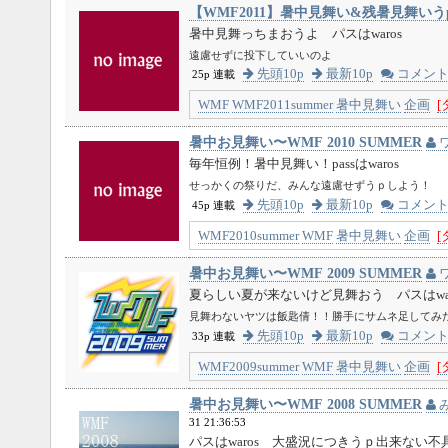
【WMF2011】暑中見舞い&残暑見舞いう
暑中見舞っちまおうよ パスはwaros
遠慮せずに投下していいのよ
先頭10p
最新10p
コメン
25p 連載
WMF
WMF2011summer
暑中見舞い
企画
[
暑中お見舞い〜WMF 2010 SUMMER
毎年恒例！暑中見舞い！passはwaros
せっかくの祭りだ、みんな遠慮せずうｐしよう！
先頭10p
最新10p
コメン
45p 連載
WMF2010summer
WMF
暑中見舞い
企画
[
暑中お見舞い〜WMF 2009 SUMMER
夏らしい夏が来ないけど見舞おう パスはwar
見舞わないヤツは飯匙倩！！勝手にサムネ足してみ
先頭10p
最新10p
コメン
33p 連載
WMF2009summer
WMF
暑中見舞い
企画
[
暑中お見舞い〜WMF 2008 SUMMER
31 21:36:53
パスはwaros 大盛況につきうｐ出来ない