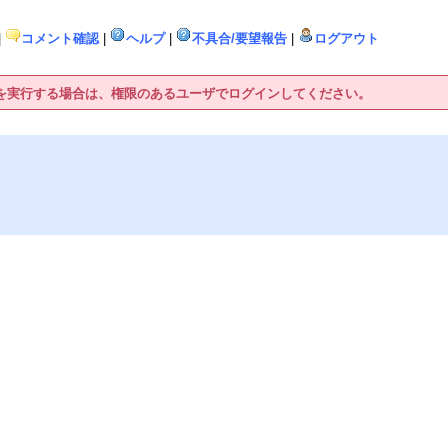
|
コメント確認
|
ヘルプ
|
不具合/要望報告
|
ログアウト
作を実行する場合は、権限のあるユーザでログインしてください。