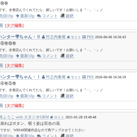
巻⑭巻
中です。全巻読んでくれてたら、嬉しいです！お願いしま『・。・』ノ
先頭10p
最新10p
コメント
超絶
園
[タグ編集]
ハンター雫ちゃん・Ⅱ
竹之内春尾
PHS
サイト
2026-06-06 16:56:43
巻⑨巻⑩巻
中です。全巻読んでくれてたら、嬉しいです！お願いしま『・。・』ノ
先頭10p
最新10p
コメント
超絶
園
[タグ編集]
ハンター雫ちゃん・Ⅰ
竹之内春尾
PHS
サイト
2026-06-06 16:56:19
巻④巻⑤巻
中です。全巻読んでくれてたら、嬉しいです！お願いしま『・。・』ノ
先頭10p
最新10p
コメント
超絶
園
[タグ編集]
柊ふうこ with スタジオGRM
サイト
2021-01-28 19:48:48
、祟ればボタン、呪う姿は百合の花
ですが、WRS48関連作品なので再アップさせてください
先頭10p
最新10p
コメント
超絶