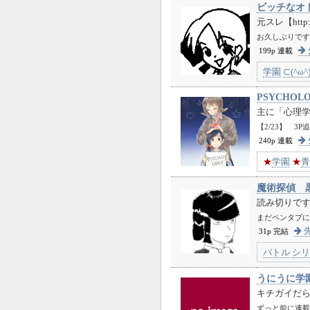
ビッチなオ
元スレ【http://l
お久しぶりです
199p 連載
学園
⊂(^ω^
PSYCHOL
主に「心理
【2/23】 3
240p 連載
★
学園
★
青
魔術探偵 
読み切りで
まだペンタブに
先
31p 完結
バトル
シリ
うにうに学
キチガイだ
ずっと前に連載