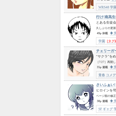
WRS48
学
行け!南高
とある生徒
久しぶりの更新
先
49p 休載
学園
[タグ
チェリーガ
“サクラ”を
［7/27］再開
先
35p 連載
青春
コメデ
さいふぁい!
ヒロインを
ページ順の修正
先
38p 連載
SF
ギャグ