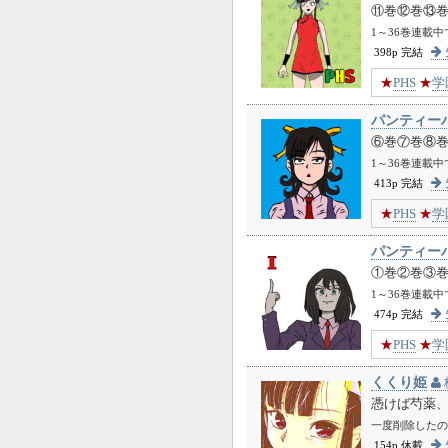
⑪巻⑫巻⑬
1～36巻連載
398p 完結
★
PHS
★
学
パンティー
⑥巻⑦巻⑧
1～36巻連載
413p 完結
★
PHS
★
学
パンティー
①巻②巻③
1～36巻連載
474p 完結
★
PHS
★
学
くくり姫
憑けば芍薬
一度削除したの
154p 休載