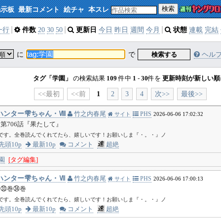
検索
掲示板
最新コメント
絵チャ
本スレ
一行
件数
20
30
50
更新日
今日
昨日
週間
今月
状態
連載
完結
に
で
検索する
ヘル
タグ「学園」
の検索結果
109
件中
1
-
30
件を
更新時刻が新しい順
<<最初
<<前
1
2
3
4
次>>
最後>>
ハンター雫ちゃん・Ⅷ
竹之内春尾
PHS
サイト
2026-06-06 17:02:32
第706話『果たして』
中です。全巻読んでくれてたら、嬉しいです！お願いしま『・。・』ノ
先頭10p
最新10p
コメント
超絶
園
[タグ編集]
ハンター雫ちゃん・Ⅶ
竹之内春尾
PHS
サイト
2026-06-06 17:00:13
巻㉝巻㉞巻
中です。全巻読んでくれてたら、嬉しいです！お願いしま『・。・』ノ
先頭10p
最新10p
コメント
超絶