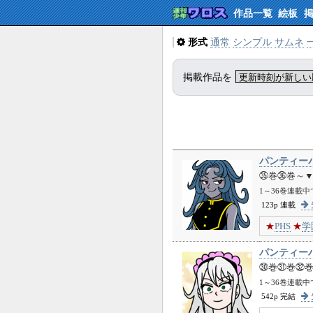
作品一覧
絵板
形式
通常
シンプル
サムネ
掲載作品を
パンティー
㉟巻㊱巻～▼
1～36巻連載
123p 連載
★
PHS
★
学
パンティー
㉚巻㉛巻㉜
1～36巻連載
542p 完結