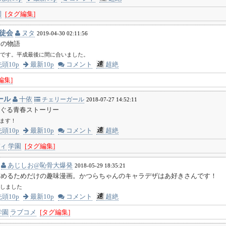
園
[タグ編集]
生徒会
ヌタ
2019-04-30 02:11:56
会の物語
です。平成最後に間に合いました。
頭10p
最新10p
コメント
超絶
編集]
ール
十依
チェリーガール
2018-07-27 14:52:11
めぐる青春ストーリー
します！
頭10p
最新10p
コメント
超絶
ィ
学園
[タグ編集]
あじしお@恥骨大爆発
2018-05-29 18:35:21
苛めるためだけの趣味漫画。かつらちゃんのキャラデザはあ好きさんです！
しました
頭10p
最新10p
コメント
超絶
学園
ラブコメ
[タグ編集]