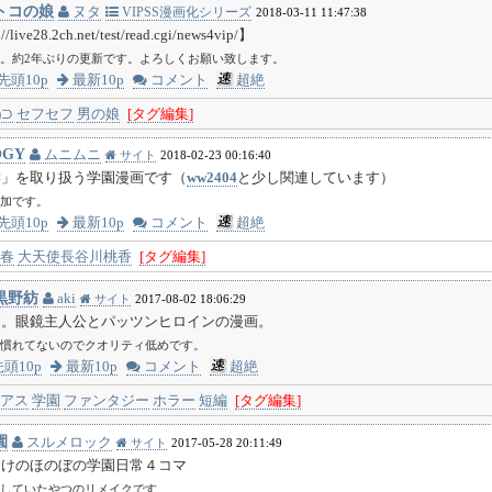
トコの娘
ヌタ
VIPSS漫画化シリーズ
2018-03-11 11:47:38
ive28.2ch.net/test/read.cgi/news4vip/】
。約2年ぶりの更新です。よろしくお願い致します。
先頭10p
最新10p
コメント
超絶
)⊃
セフセフ
男の娘
[タグ編集]
OGY
ムニムニ
サイト
2018-02-23 00:16:40
学」を取り扱う学園漫画です（
ww2404
と少し関連しています）
P追加です。
先頭10p
最新10p
コメント
超絶
春
大天使長谷川桃香
[タグ編集]
黒野紡
aki
サイト
2017-08-02 18:06:29
す。眼鏡主人公とパッツンヒロインの漫画。
慣れてないのでクオリティ低めです。
頭10p
最新10p
コメント
超絶
アス
学園
ファンタジー
ホラー
短編
[タグ編集]
園
スルメロック
サイト
2017-05-28 20:11:49
らけのほのぼの学園日常４コマ
していたやつのリメイクです