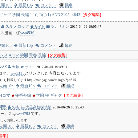
頭10p
最新10p
コメント
超絶
ギャグ
学園
長編
1
1(',."))",)
1)
AND
2105=4843
[タグ編集]
スルメロック
ラナリオン
サイト
2017-04-09 19:05:47
レス漫画 ①
ww4539
頭10p
最新10p
コメント
超絶
レス
4コマ
学園
青春
長編
[タグ編集]
ッパ
天原
サイト
2017-04-01 19:49:04
コマ、
ww1335
とリンクした内容になってます
載してますhttp://mangag.com/manga/?p=515
先頭10p
最新10p
コメント
超絶
4コマ
★
雀番外編
★
学園
雀
ギャグ
[タグ編集]
偵部
のも
大黒高校探偵部
2016-06-26 06:25:43
リー。２は
ww4793
です。
しくお願いします
先頭10p
最新10p
コメント
超絶
編集]