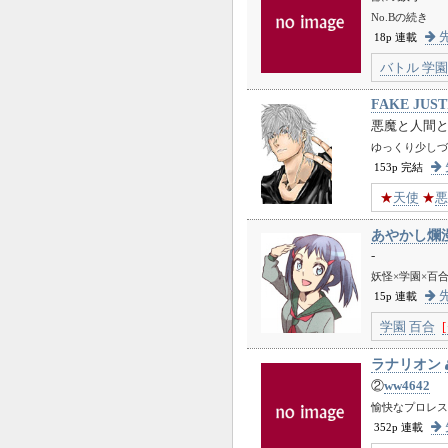
No.Bの続き
先
18p 連載
バトル
学園
FAKE JUSTI
悪魔と人間
ゆっくり少しづ
153p 完結
★
天使
★
悪
あやかし爛
-
妖怪×学園×百
先
15p 連載
学園
百合
ラナリオン
②
ww4642
愉快なプロレス
352p 連載