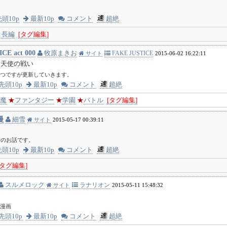
頭10p
最新10p
コメント
超絶
長編
[タグ編集]
CE act 000
牧原まきお
FAKE JUSTICE
サイト
2015-06-02 16:22:11
と天使の戦い
つですが更新していきます。
先頭10p
最新10p
コメント
超絶
魔
★
ファンタジー
★
学園
★
バトル
[タグ編集]
漫
細雪
サイト
2015-05-17 00:39:11
合のお話です。
頭10p
最新10p
コメント
超絶
[タグ編集]
スルメロック
ラナリオン
サイト
2015-05-11 15:48:32
漫画
先頭10p
最新10p
コメント
超絶