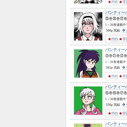
★
PHS
★
学
パンティー
㉕巻㉖巻㉗
1～36巻連載
566p 完結
★
PHS
★
学
パンティー
⑳巻㉑巻㉒
1～36巻連載
562p 完結
★
PHS
★
学
パンティー
⑮巻⑯巻⑰
1～36巻連載
556p 完結
★
PHS
★
学
パンティー