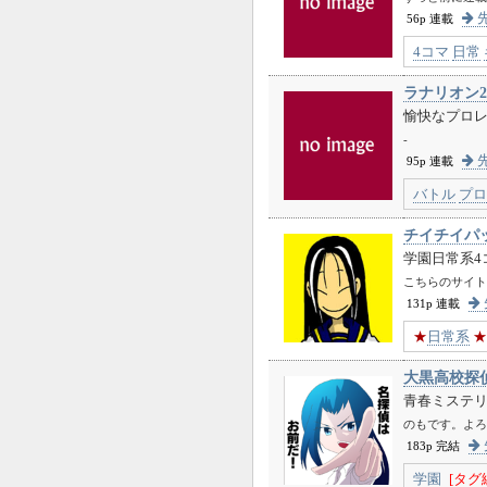
先
56p 連載
4コマ
日常
ラナリオン2
愉快なプロ
-
先
95p 連載
バトル
プロ
チイチイパ
学園日常系4
こちらのサイトにも転
131p 連載
★
日常系
★
大黒高校探
青春ミステ
のもです。よろ
183p 完結
学園
[タグ