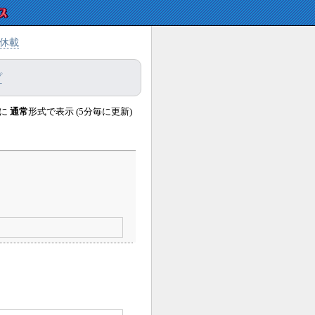
休載
プ
に
通常
形式で表示 (5分毎に更新)