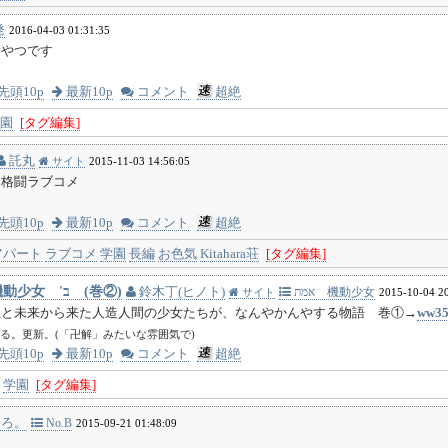
発
2016-04-03 01:31:35
るやつです
先頭10p
最新10p
コメント
超絶
園
[タグ編集]
託丸
サイト
2015-11-03 14:56:05
ト格闘ラブコメ
先頭10p
最新10p
コメント
超絶
アパート
ラブコメ
学園
長編
お色気
Kitahara荘
[タグ編集]
‐エメト‐ 機動少女 'ב (巻②)
鈴木丁(ヒノト)
אמת 機動少女
サイト
2015-10-04 2
生と未来から来た人造人間の少女たちが、なんやかんやする物語 巻①→
ww35
る。更新。(「卍解」みたいな雰囲気で)
先頭10p
最新10p
コメント
超絶
学園
[タグ編集]
ろ。
No.B
2015-09-21 01:48:09