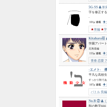
5G-SS
単
字を修正す
-
101p 連載
★
単編
★
学
Kitahara荘
学園アパー
北海道編
155p 連載
青春
恋愛
平凡な高校
すっかり秋であ
107p 連載
バトル
長編
No.B ②
く
獣の数字666