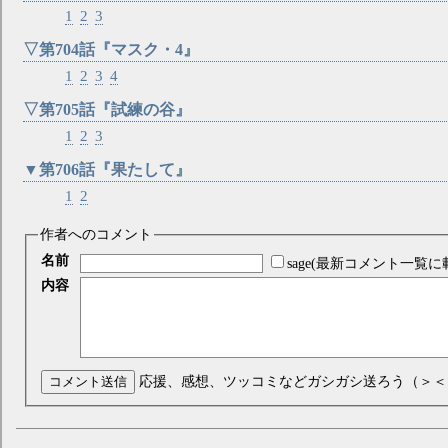
1
2
3
▽第704話『マスク・4』
1
2
3
4
▽第705話『試練の谷』
1
2
3
▼第706話『果たして』
1
2
作者へのコメント
名前
sage(最新コメント一覧に
内容
コメント送信
応援、感想、ツッコミなどガシガシ送ろう（＞＜