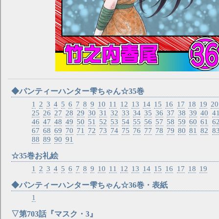
◆パンティーハンター雫ちゃん☆35巻
1
2
3
4
5
6
7
8
9
10
11
12
13
14
15
16
17
18
19
20
25
26
27
28
29
30
31
32
33
34
35
36
37
38
39
40
4
46
47
48
49
50
51
52
53
54
55
56
57
58
59
60
61
6
67
68
69
70
71
72
73
74
75
76
77
78
79
80
81
82
8
88
89
90
91
☆35巻お礼絵
1
2
3
4
5
6
7
8
9
10
11
12
13
14
15
16
17
18
19
◆パンティーハンター雫ちゃん☆36巻・表紙
1
▽第703話『マスク・3』