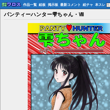
作品一覧
絵板
掲示板
最新コメント
絵チャ
本スレ
パンティーハンター雫ちゃん・Ⅷ