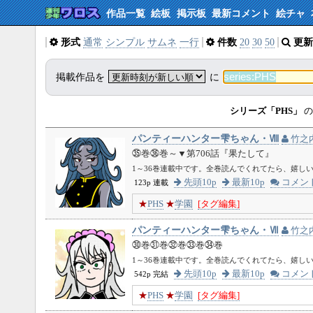
作品一覧
絵板
掲示板
最新コメント
絵チャ
形式
通常
シンプル
サムネ
一行
件数
20
30
50
更新
掲載作品を
に
シリーズ「PHS」
の
パンティーハンター雫ちゃん・Ⅷ
竹之
㉟巻㊱巻～▼第706話『果たして』
1～36巻連載中です。全巻読んでくれてたら、嬉し
先頭10p
最新10p
コメン
123p 連載
★
PHS
★
学園
[タグ編集]
パンティーハンター雫ちゃん・Ⅶ
竹之
㉚巻㉛巻㉜巻㉝巻㉞巻
1～36巻連載中です。全巻読んでくれてたら、嬉し
先頭10p
最新10p
コメン
542p 完結
★
PHS
★
学園
[タグ編集]