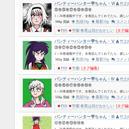
パンティーハンター雫ちゃん・Ⅵ
竹之
㉕巻㉖巻㉗巻㉘巻㉙巻
1～36巻連載中です。全巻読んでくれてたら、嬉し
先頭10p
最新10p
コメン
566p 完結
★
PHS
★
学園
春尾は頭がおかしい
[タグ編
パンティーハンター雫ちゃん・Ⅴ
竹之
⑳巻㉑巻㉒巻㉓巻㉔巻
1～36巻連載中です。全巻読んでくれてたら、嬉し
先頭10p
最新10p
コメン
562p 完結
★
PHS
★
学園
[タグ編集]
パンティーハンター雫ちゃん・Ⅳ
竹之
⑮巻⑯巻⑰巻⑱巻⑲巻
1～36巻連載中です。全巻読んでくれてたら、嬉し
先頭10p
最新10p
コメン
556p 完結
★
PHS
★
学園
春尾は頭がおかしい
[タグ編
パンティーハンター雫ちゃん・Ⅲ
竹之
⑪巻⑫巻⑬巻⑭巻
1～36巻連載中です。全巻読んでくれてたら、嬉し