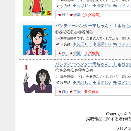
先頭10p
最新10p
コメン
398p 完結
★
PHS
★
学園
[タグ編集]
パンティーハンター雫ちゃん・Ⅱ
竹之
⑥巻⑦巻⑧巻⑨巻⑩巻
1～36巻連載中です。全巻読んでくれてたら、嬉し
先頭10p
最新10p
コメン
413p 完結
★
PHS
★
学園
[タグ編集]
パンティーハンター雫ちゃん・Ⅰ
竹之
①巻②巻③巻④巻⑤巻
1～36巻連載中です。全巻読んでくれてたら、嬉し
先頭10p
最新10p
コメン
474p 完結
★
PHS
★
学園
[タグ編集]
Copyright © 2
掲載作品に関する著作権
ワロスシステ