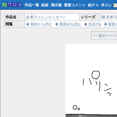
作品一覧
絵板
掲示板
最新コメント
絵チャ
本スレ
作品名
多摩川コインロッカー▷
シリーズ
多摩川
閲覧
最初から読む
最新話を読む
先頭10p
最新1
<< 前のペー