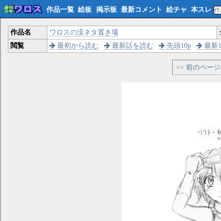
作品一覧
絵板
掲示板
最新コメント
絵チャ
本スレ
作品名
ワロスの没ネタ置き場
閲覧
最初から読む
最新話を読む
先頭10p
最新1
<< 前のペー