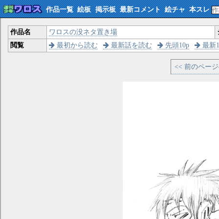
作品一覧
絵板
掲示板
最新コメント
絵チャ
本スレ
作品名
ワロスの没ネタ置き場
閲覧
最初から読む
最新話を読む
先頭10p
最新1
<< 前のペー