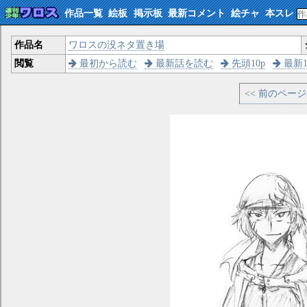
作品一覧
絵板
掲示板
最新コメント
絵チャ
本スレ
作品名
ワロスの没ネタ置き場
閲覧
最初から読む
最新話を読む
先頭10p
最新1
<< 前のペー