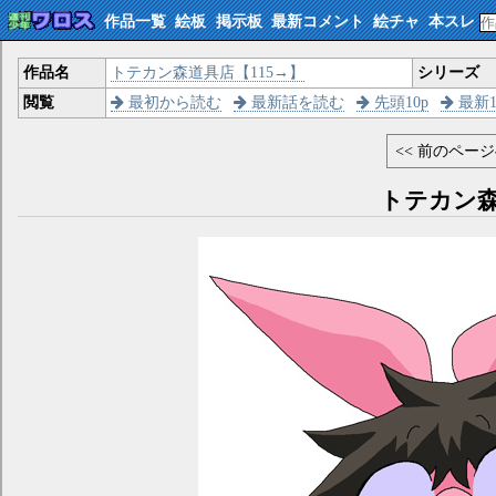
作品一覧
絵板
掲示板
最新コメント
絵チャ
本スレ
作品名
トテカン森道具店【115→】
シリーズ
閲覧
最初から読む
最新話を読む
先頭10p
最新1
<< 前のペー
トテカン