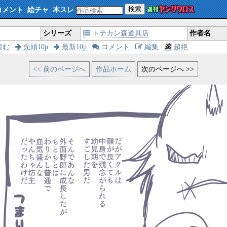
検索
コメント
絵チャ
本スレ
シリーズ
トテカン森道具店
作者名
読む
先頭10p
最新10p
コメント
編集
超絶
<< 前のページへ
作品ホーム
次のページへ >>