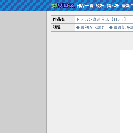
作品一覧
絵板
掲示板
最新
作品名
トテカン森道具店【115→】
閲覧
最初から読む
最新話を