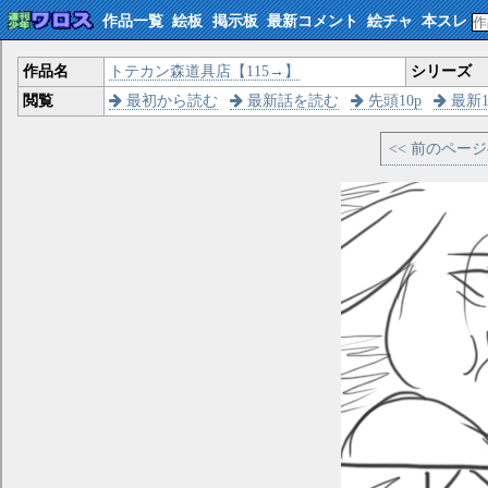
作品一覧
絵板
掲示板
最新コメント
絵チャ
本スレ
作品名
トテカン森道具店【115→】
シリーズ
閲覧
最初から読む
最新話を読む
先頭10p
最新1
<< 前のペー