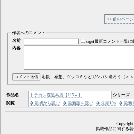
<< 前のペー
作者へのコメント
名前
sage(最新コメント一覧に
内容
コメント送信
応援、感想、ツッコミなどガシガシ送ろう（＞＜
作品名
トテカン森道具店【115→】
シリーズ
閲覧
最初から読む
最新話を読む
先頭10p
最新1
Copyright
掲載作品に関する著