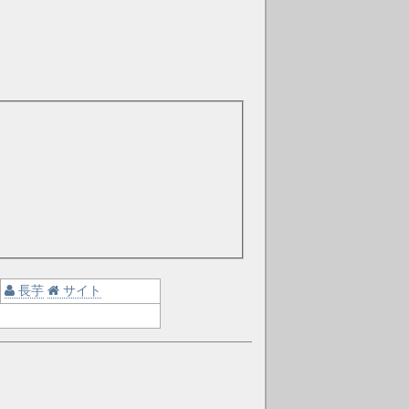
長芋
サイト