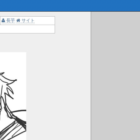
長芋
サイト