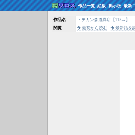
作品一覧
絵板
掲示板
最新
作品名
トテカン森道具店【115→】
閲覧
最初から読む
最新話を