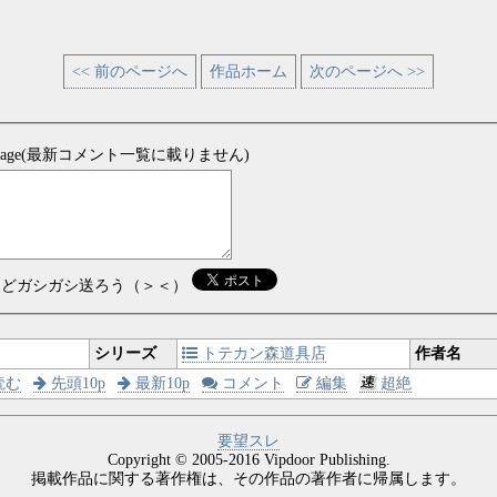
<< 前のページへ
作品ホーム
次のページへ >>
sage(最新コメント一覧に載りません)
などガシガシ送ろう（＞＜）
シリーズ
トテカン森道具店
作者名
読む
先頭10p
最新10p
コメント
編集
超絶
要望スレ
Copyright © 2005-2016 Vipdoor Publishing.
掲載作品に関する著作権は、その作品の著作者に帰属します。