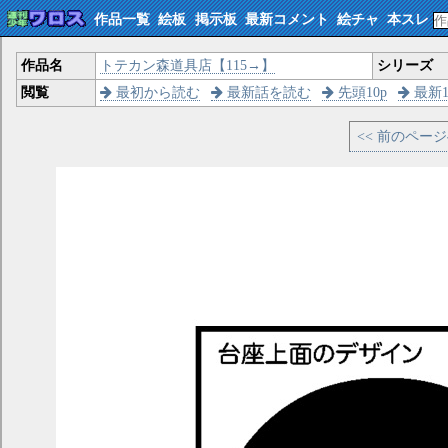
作品一覧
絵板
掲示板
最新コメント
絵チャ
本スレ
作品名
トテカン森道具店【115→】
シリーズ
閲覧
最初から読む
最新話を読む
先頭10p
最新1
<< 前のペー