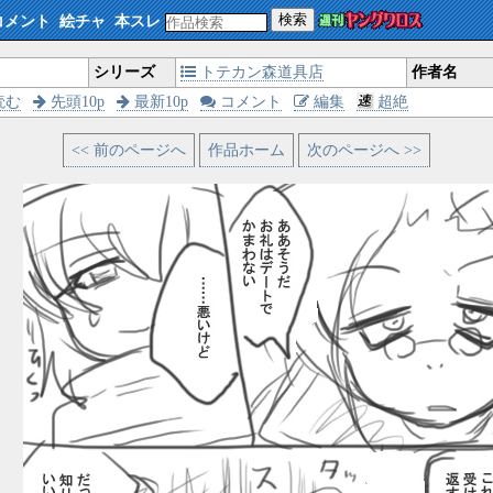
検索
コメント
絵チャ
本スレ
シリーズ
トテカン森道具店
作者名
読む
先頭10p
最新10p
コメント
編集
超絶
<< 前のページへ
作品ホーム
次のページへ >>