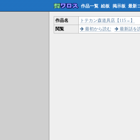
作品一覧
絵板
掲示板
最新
作品名
トテカン森道具店【115→】
閲覧
最初から読む
最新話を