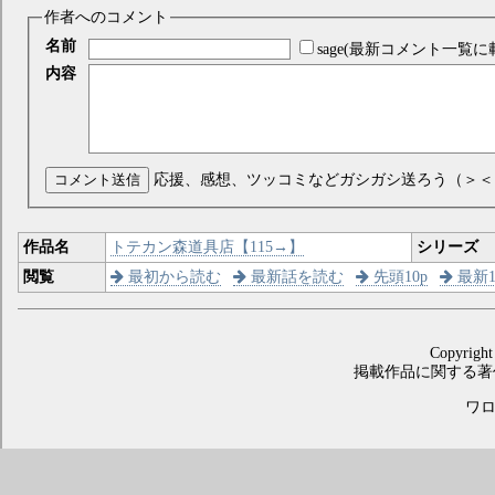
作者へのコメント
名前
sage(最新コメント一覧に
内容
コメント送信
応援、感想、ツッコミなどガシガシ送ろう（＞＜
作品名
トテカン森道具店【115→】
シリーズ
閲覧
最初から読む
最新話を読む
先頭10p
最新1
Copyright
掲載作品に関する著
ワロス