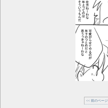
<< 前のペー