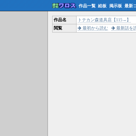
作品一覧
絵板
掲示板
最新
作品名
トテカン森道具店【115→】
閲覧
最初から読む
最新話を