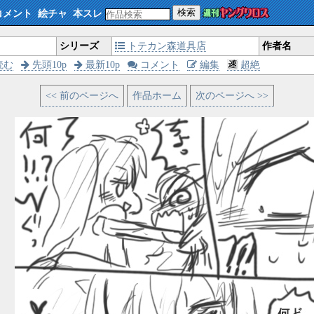
検索
コメント
絵チャ
本スレ
シリーズ
トテカン森道具店
作者名
読む
先頭10p
最新10p
コメント
編集
超絶
<< 前のページへ
作品ホーム
次のページへ >>