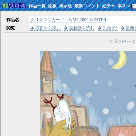
作品一覧
絵板
掲示板
最新コメント
絵チャ
本スレ
作品名
クリスマスカード WMF 2009 WINTER
閲覧
最初から読む
最新話を読む
先頭10p
最新1
<< 前のペー