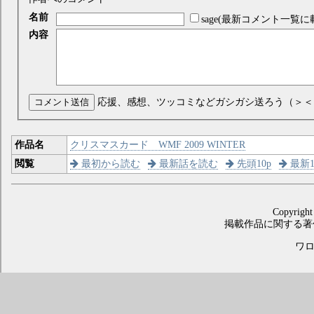
名前
sage(最新コメント一覧に
内容
コメント送信
応援、感想、ツッコミなどガシガシ送ろう（＞＜
作品名
クリスマスカード WMF 2009 WINTER
閲覧
最初から読む
最新話を読む
先頭10p
最新1
Copyright
掲載作品に関する著
ワロス