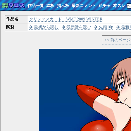
作品一覧
絵板
掲示板
最新コメント
絵チャ
本スレ
作品名
クリスマスカード WMF 2009 WINTER
閲覧
最初から読む
最新話を読む
先頭10p
最新1
<< 前のペー