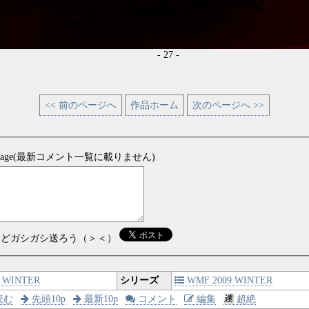
- 27 -
<< 前のページへ
作品ホーム
次のページへ >>
sage(最新コメント一覧に載りません)
などガシガシ送ろう（＞＜）
WINTER
シリーズ
WMF 2009 WINTER
読む
先頭10p
最新10p
コメント
編集
超絶