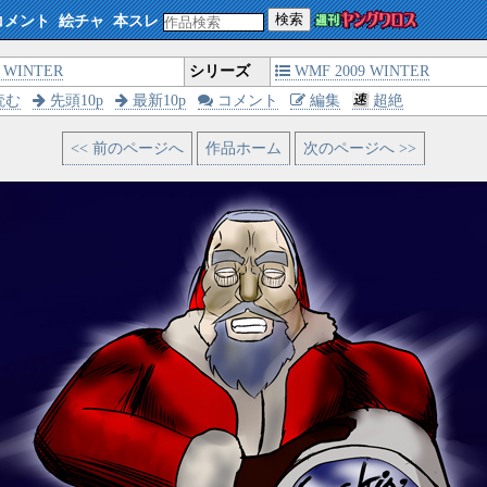
検索
コメント
絵チャ
本スレ
WINTER
シリーズ
WMF 2009 WINTER
読む
先頭10p
最新10p
コメント
編集
超絶
<< 前のページへ
作品ホーム
次のページへ >>