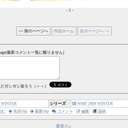
- 1 -
<< 前のページへ
作品ホーム
次のページへ >>
sage(最新コメント一覧に載りません)
などガシガシ送ろう（＞＜）
WINTER
シリーズ
WMF 2009 WINTER
読む
先頭10p
最新10p
コメント
編集
超絶
要望スレ