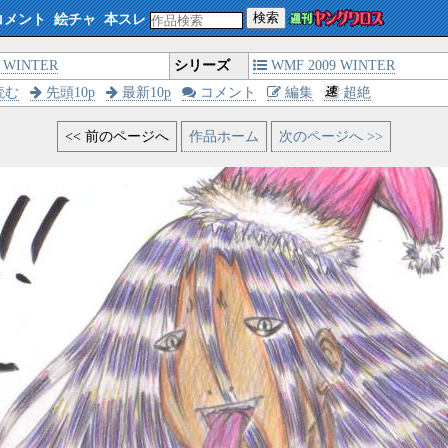
検索
コメント
絵チャ
本スレ
WINTER
シリーズ
WMF 2009 WINTER
読む
先頭10p
最新10p
コメント
編集
超絶
<< 前のページへ
作品ホーム
次のページへ >>