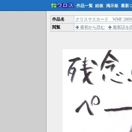
作品一覧
絵板
掲示板
最新
作品名
クリスマスカード WMF 2009 
閲覧
最初から読む
最新話を