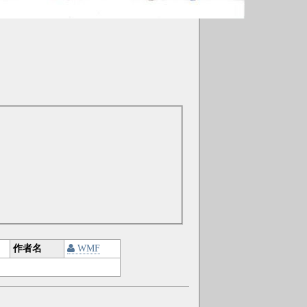
作者名
WMF