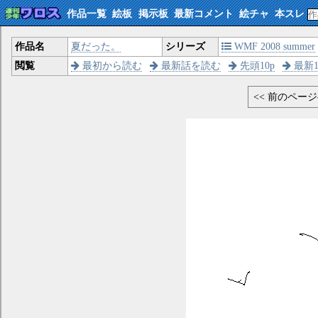
作品一覧
絵板
掲示板
最新コメント
絵チャ
本スレ
作品名
夏だった。
シリーズ
WMF 2008 summer
閲覧
最初から読む
最新話を読む
先頭10p
最新1
<< 前のペー