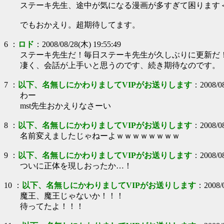
ステーキ先生、途中が気になる漫画が多すぎて困ります
でもおかえり。超期待してます。
6
：
ロド
：
2008/08/28(木) 19:55:49
ステーキ先生だ！毎日ステーキ先生が久しぶりに更新だ
凄く、会話が上手いと思うのです、続き期待なのです。
7
：
以下、名無しにかわりましてVIPがお送りします
：
2008/0
わー
mst先生おかえりなさーい
8
：
以下、名無しにかわりましてVIPがお送りします
：
2008/0
名前変えましたじゃねーよｗｗｗｗｗｗｗｗ
9
：
以下、名無しにかわりましてVIPがお送りします
：
2008/0
ついに正体を現しおったか…！
10
：
以下、名無しにかわりましてVIPがお送りします
：
2008/
魔王、魔王じゃないか！！！
待ってたよ！！！