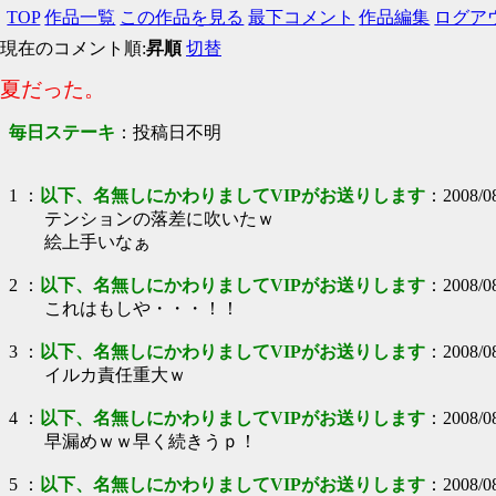
TOP
作品一覧
この作品を見る
最下コメント
作品編集
ログア
現在のコメント順:
昇順
切替
夏だった。
毎日ステーキ
：
投稿日不明
1
：
以下、名無しにかわりましてVIPがお送りします
：
2008/0
テンションの落差に吹いたｗ
絵上手いなぁ
2
：
以下、名無しにかわりましてVIPがお送りします
：
2008/0
これはもしや・・・！！
3
：
以下、名無しにかわりましてVIPがお送りします
：
2008/0
イルカ責任重大ｗ
4
：
以下、名無しにかわりましてVIPがお送りします
：
2008/0
早漏めｗｗ早く続きうｐ！
5
：
以下、名無しにかわりましてVIPがお送りします
：
2008/0