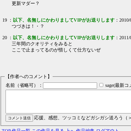
更新マダー？
19
：
以下、名無しにかわりましてVIPがお送りします
：
2010/
つづきは！・？
20
：
以下、名無しにかわりましてVIPがお送りします
：
2011/
三年間のクオリティをみると
ここで止まってるのが惜しくて仕方ないぜ
【作者へのコメント】
名前（省略可）：
sage(最
応援、感想、ツッコミなどガシガシ送ろう（
TOP
作品一覧
この作品を見る
上へ
作品編集
ログアウト