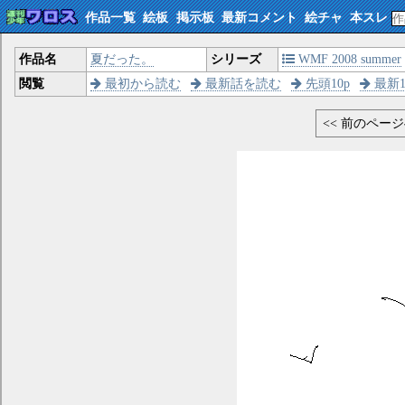
作品一覧
絵板
掲示板
最新コメント
絵チャ
本スレ
作品名
夏だった。
シリーズ
WMF 2008 summer
閲覧
最初から読む
最新話を読む
先頭10p
最新1
<< 前のペー