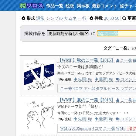
作品一覧
絵板
掲示板
最新コメント
絵チャ
形式
通常
シンプル
サムネ
一行
件数
20
30
50
更新
掲載作品を
に
タグ「こー発」
の
【WMF】秋のこー発【2015】
こー発
今度のこー発は参加型だ！
共有パスは「ahe」です！皆でラブアンドピースの
先頭10p
最新10p
コメン
16p 連載
こー発
4コマ
アヘ顔ダブルピース
ラブアン
【WMF】夏のこー発【2013】
こー発
WMFテーマ部門「祭り」
今回のこー発は4日間かけた超大作です！！！！
先頭10p
最新10p
コメン
20p 完結
WMF2013Summer
4コマ
こー発
WMF
[タ