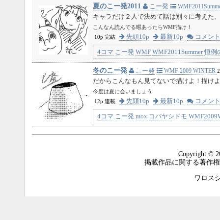
夏のこー発2011
こー発
WMF2011Summe
キャラだけ２人で決めて話は別々に考えた
こんなん読んでる暇あったらWMF描け！
先頭10p
最新10p
コメン
10p 完結
4コマ
こー発
WMF
WMF2011Summer
恒例
冬のこー発
こー発
WMF 2009 WINTER
2
だからこんなもん見てないで描けよ！描け
今度は夏に会いましょう
先頭10p
最新10p
コメン
12p 連載
4コマ
こー発
mox
コバヤシドモ
WMF2009W
Copyright © 2
掲載作品に関する著作権
ワロスシステ