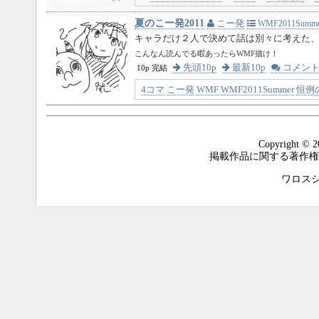
夏のこー発2011
こー発
WMF2011Summe
キャラだけ２人で決めて話は別々に考えた
こんなん読んでる暇あったらWMF描け！
先頭10p
最新10p
コメン
10p 完結
4コマ
こー発
WMF
WMF2011Summer
恒例
Copyright © 2
掲載作品に関する著作権
ワロスシステ