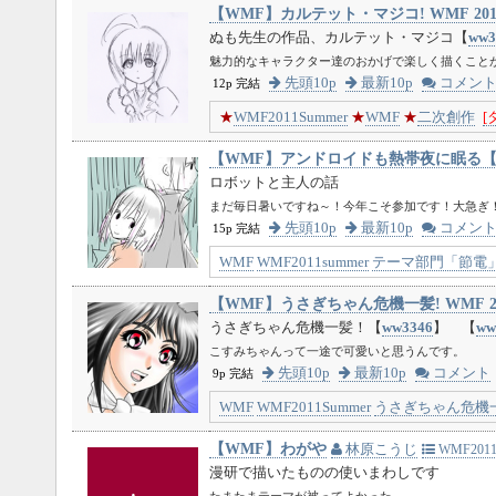
【WMF】カルテット・マジコ! WMF 2011 
ぬも先生の作品、カルテット・マジコ【
ww3
魅力的なキャラクター達のおかげで楽しく描くこと
先頭10p
最新10p
コメン
12p 完結
★
WMF2011Summer
★
WMF
★
二次創作
[
【WMF】アンドロイドも熱帯夜に眠る
ロボットと主人の話
まだ毎日暑いですね～！今年こそ参加です！大急ぎ
先頭10p
最新10p
コメン
15p 完結
WMF
WMF2011summer
テーマ部門「節電
【WMF】うさぎちゃん危機一髪! WMF 201
うさぎちゃん危機一髪！【
ww3346
】 【
ww
こすみちゃんって一途で可愛いと思うんです。
先頭10p
最新10p
コメント
9p 完結
WMF
WMF2011Summer
うさぎちゃん危機
【WMF】わがや
林原こうじ
WMF2011
漫研で描いたものの使いまわしです
たまたまテーマが被ってよかった