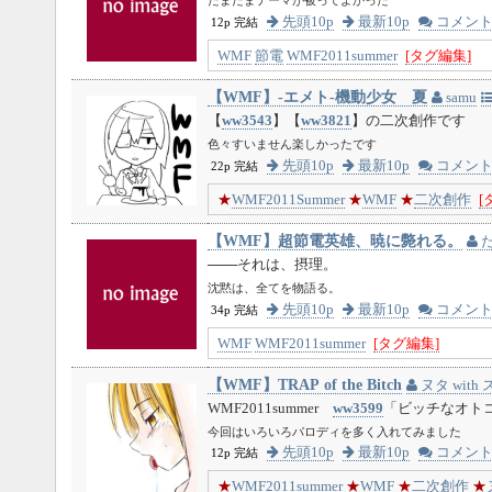
先頭10p
最新10p
コメン
12p 完結
WMF
節電
WMF2011summer
[タグ編集]
【WMF】-エメト-機動少女 夏
samu
【
ww3543
】【
ww3821
】の二次創作です
色々すいません楽しかったです
先頭10p
最新10p
コメン
22p 完結
★
WMF2011Summer
★
WMF
★
二次創作
[
【WMF】超節電英雄、暁に斃れる。
───それは、摂理。
沈黙は、全てを物語る。
先頭10p
最新10p
コメン
34p 完結
WMF
WMF2011summer
[タグ編集]
【WMF】TRAP of the Bitch
ヌタ with
WMF2011summer
ww3599
「ビッチなオト
今回はいろいろパロディを多く入れてみました
先頭10p
最新10p
コメン
12p 完結
★
WMF2011summer
★
WMF
★
二次創作
★