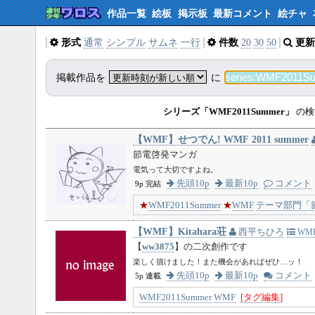
作品一覧
絵板
掲示板
最新コメント
絵チャ
形式
通常
シンプル
サムネ
一行
件数
20
30
50
更新
掲載作品を
に
シリーズ「WMF2011Summer」
の検
【WMF】せつでん! WMF 2011 summer
節電啓発マンガ
電気って大切ですよね。
先頭10p
最新10p
コメント
9p 完結
★
WMF2011Summer
★
WMF
テーマ部門「
【WMF】Kitahara荘
西平ちひろ
WMF
【
ww3875
】の二次創作です
楽しく描けました！また機会があればぜひ…ッ！
先頭10p
最新10p
コメント
5p 連載
WMF2011Summer
WMF
[タグ編集]