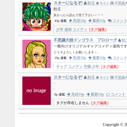
スターになるぞ!
飴玉
不思議
サイト
飴玉
良かったら読んで見て下さい～＾＾
先頭10p
最新10p
コメン
43p 連載
少年
漫画
コメディ
[タグ編集]
不思議大陸ドンゴラス プロローグ
飴
一般向けオリジナルギャグコメディ漫画で
どうぞよろしくお願いします～。
先頭10p
最新10p
コメン
19p 連載
ギャグ
コメディ
学園
少年
[タグ編集]
スターになるぞ!
飴玉
不思議
サイト
-
-
先頭10p
最新10p
コメント
0p 連載
タグが存在しません
[タグ編集]
Copyright © 2