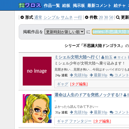
作品一覧
絵板
掲示板
最新コメント
絵チャ
形式
通常
シンプル
サムネ
一行
件数
20
30
50
更新
掲載作品を
に
シリーズ「不思議大陸ドンゴラス」
の
ミシェル文明大陸へ行く!
飴玉
サイト
ミシェル少年が文明大陸へ乗り込みます！
見開き怖い…見開き怖い…今回はオッパイポロリも
先頭10p
最新10p
コメン
24p 連載
ギャグ
[タグ編集]
運命は人生のドアを突然ノックする!?
-
よかったら読んでみて下さい～
先頭10p
最新10p
コメン
31p 連載
ギャグ
ファンタジー
[タグ編集]