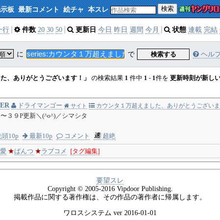
検索
掲示板
最新コメント
絵チャ
本スレ
一行
件数
20
30
50
更新日
今日
昨日
週間
今月
状態
連載
完結
に
で
検索する
ヘル
した、ありがとうございます！」
の検索結果
1
件中
1
-
1
件を
更新時刻が新し
ER
ドライマンゴー
カウンタ１万超えました、ありがとうございま
サイト
〜３９P更新＼(^o^)／シマシタ
頭10p
最新10p
コメント
超絶
愛
★
ぱんつ
★
ラブコメ
[タグ編集]
要望スレ
Copyright © 2005-2016 Vipdoor Publishing.
掲載作品に関する著作権は、その作品の著作者に帰属します。
ワロスシステム ver 2016-01-01