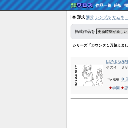
作品一覧
絵板
形式
通常
シンプル
サムネ
掲載作品を
シリーズ「カウンタ１万超えま
LOVE GAM
その４ ３８
-
先
39p 連載
★
学園
★
恋