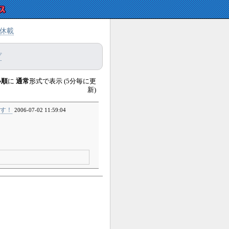
休載
プ
い順
に
通常
形式で表示 (5分毎に更
新)
す！
2006-07-02 11:59:04